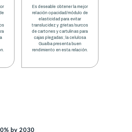
or
Es deseable obtener la mejor
de
relación opacidad/módulo de
elasticidad para evitar
cos
translucidez y grietas/surcos
ara
de cartones y cartulinas para
sa
cajas plegadas; la celulosa
Guaíba presenta buen
n.
rendimiento en esta relación.
50% by 2030