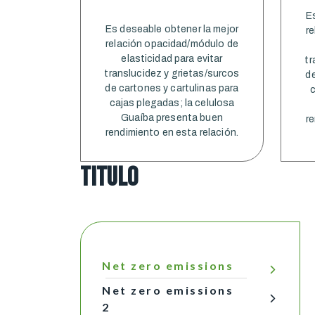
E
Es deseable obtener la mejor
r
relación opacidad/módulo de
elasticidad para evitar
tr
translucidez y grietas/surcos
de
de cartones y cartulinas para
c
cajas plegadas; la celulosa
Guaíba presenta buen
r
rendimiento en esta relación.
titulo
Net zero emissions
Net zero emissions
2