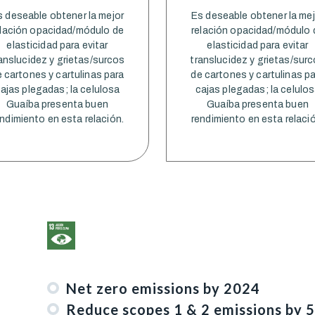
s deseable obtener la mejor
Es deseable obtener la mej
elación opacidad/módulo de
relación opacidad/módulo 
elasticidad para evitar
elasticidad para evitar
anslucidez y grietas/surcos
translucidez y grietas/sur
 cartones y cartulinas para
de cartones y cartulinas p
ajas plegadas; la celulosa
cajas plegadas; la celulo
Guaíba presenta buen
Guaíba presenta buen
endimiento en esta relación.
rendimiento en esta relació
Net zero emissions by 2024
Reduce scopes 1 & 2 emissions by 