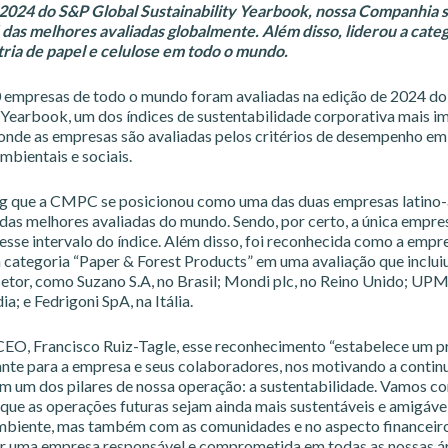
2024 do S&P Global Sustainability Yearbook, nossa Companhia 
das melhores avaliadas globalmente. Além disso, liderou a cate
stria de papel e celulose em todo o mundo.
 empresas de todo o mundo foram avaliadas na edição de 2024 d
y Yearbook, um dos índices de sustentabilidade corporativa mais i
onde as empresas são avaliadas pelos critérios de desempenho em
mbientais e sociais.
ng que a CMPC se posicionou como uma das duas empresas latino
das melhores avaliadas do mundo. Sendo, por certo, a única empres
esse intervalo do índice. Além disso, foi reconhecida como a empr
a categoria “Paper & Forest Products” em uma avaliação que inclui
etor, como Suzano S.A, no Brasil; Mondi plc, no Reino Unido; 
ia; e Fedrigoni SpA, na Itália.
CEO, Francisco Ruiz-Tagle, esse reconhecimento “estabelece um 
nte para a empresa e seus colaboradores, nos motivando a contin
m um dos pilares de nossa operação: a sustentabilidade. Vamos co
 que as operações futuras sejam ainda mais sustentáveis e amigáve
biente, mas também com as comunidades e no aspecto financeiro.
er uma empresa responsável e comprometida em todas as nossas á