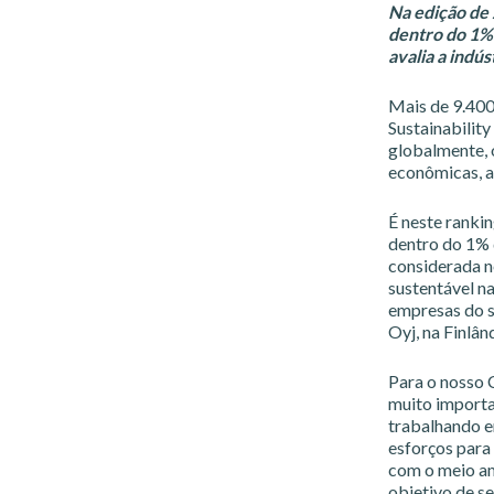
Na edição de 
dentro do 1% 
avalia a indú
Mais de 9.400
Sustainabilit
globalmente, 
econômicas, a
É neste ranki
dentro do 1% 
considerada n
sustentável n
empresas do s
Oyj, na Finlând
Para o nosso 
muito importa
trabalhando e
esforços para
com o meio am
objetivo de s