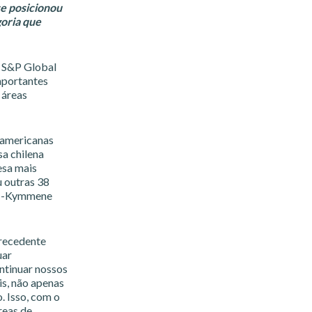
se posicionou
goria que
o S&P Global
mportantes
 áreas
-americanas
a chilena
esa mais
u outras 38
UPM-Kymmene
precedente
uar
ntinuar nossos
is, não apenas
 Isso, com o
reas de