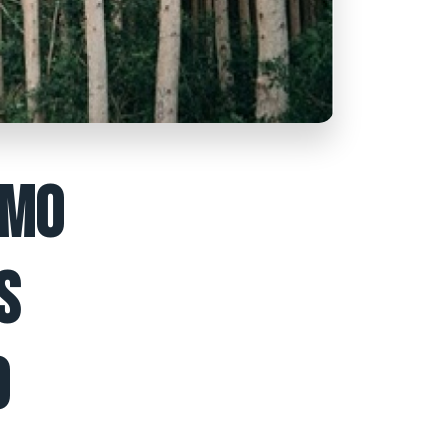
OMO
S
O