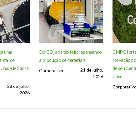
ca uma
Do CO₂ aos têxteis: repensando
CMPC fortale
ntal de
a produção de materiais
inovação por 
 Unidade Santa
de seu Centro
21 de julho,
Corporativo
Chile
2026
28 de julho,
Corporativo
2026