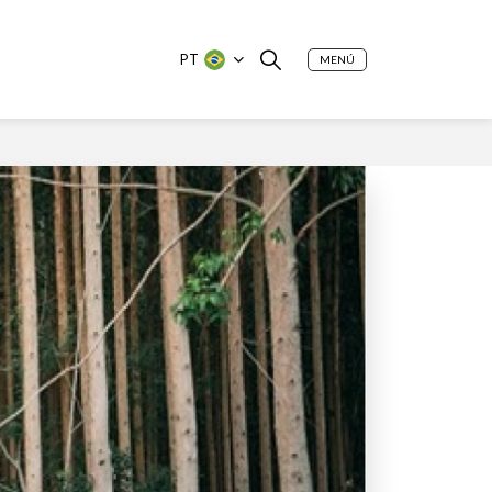
PT
MENÚ