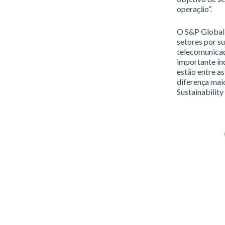
operação”.
O S&P Global 
setores por su
telecomunicaçõ
importante ín
estão entre as
diferença mai
Sustainabilit