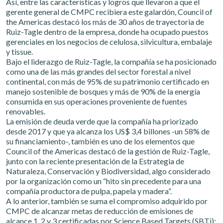
Así, entre las características y logros que llevaron a que el
gerente general de CMPC recibiera este galardón, Council of
the Americas destacó los más de 30 años de trayectoria de
Ruiz-Tagle dentro de la empresa, donde ha ocupado puestos
gerenciales en los negocios de celulosa, silvicultura, embalaje
y tissue.
Bajo el liderazgo de Ruiz-Tagle, la compañía se ha posicionado
como una de las más grandes del sector forestal a nivel
continental, con más de 95% de su patrimonio certificado en
manejo sostenible de bosques y más de 90% de la energía
consumida en sus operaciones proveniente de fuentes
renovables.
La emisión de deuda verde que la compañía ha priorizado
desde 2017 y que ya alcanza los US$ 3,4 billones -un 58% de
su financiamiento-, también es uno de los elementos que
Council of the Americas destacó de la gestión de Ruiz-Tagle,
junto con la reciente presentación de la Estrategia de
Naturaleza, Conservación y Biodiversidad, algo considerado
por la organización como un “hito sin precedente para una
compañía productora de pulpa, papela y madera”.
A lo anterior, también se suma el compromiso adquirido por
CMPC de alcanzar metas de reducción de emisiones de
alcance 1, 2 y 3 certificadas por Science Based Targets (SBTi);