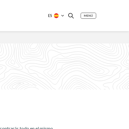
ES
MENÚ
ncontrarás todo en el mismo