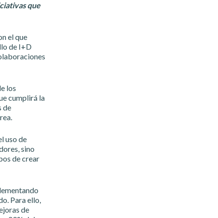
ciativas que
n el que
llo de I+D
colaboraciones
e los
ue cumplirá la
s de
rea.
l uso de
dores, sino
pos de crear
plementando
. Para ello,
ejoras de