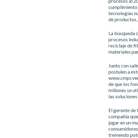
procesos al 20
cumplimiento 
tecnologías nu
de productos,
La búsqueda de
procesos indus
reciclaje de f
materiales par
Junto con sali
postulen a est
www.cmpcventu
de que los fo
millones se ut
las soluciones
El gerente de
compañía quie
jugar en un m
consumidores 
tremendo poten