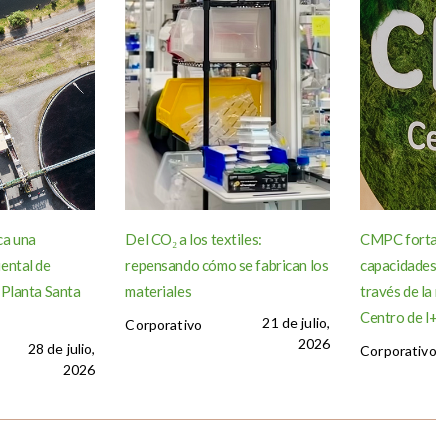
ca una
Del CO₂ a los textiles:
CMPC fortale
ental de
repensando cómo se fabrican los
capacidades d
 Planta Santa
materiales
través de la r
Centro de I+D 
21 de julio,
Corporativo
2026
28 de julio,
Corporativo
2026