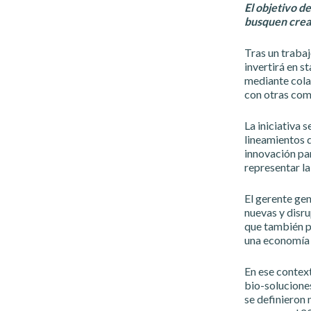
El objetivo d
busquen crear
Tras un traba
invertirá en s
mediante cola
con otras com
La iniciativa 
lineamientos q
innovación par
representar la
El gerente ge
nuevas y disru
que también pe
una economía d
En ese contex
bio-solucione
se definieron 