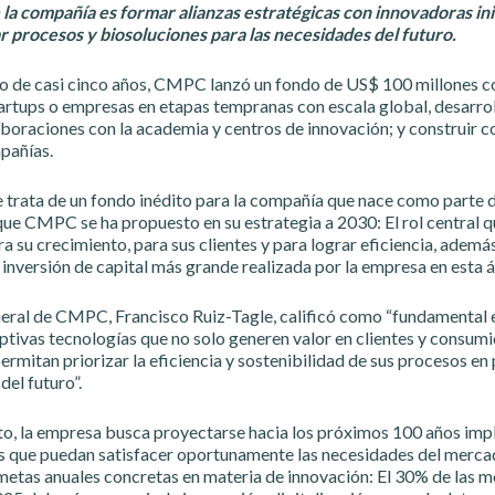
e la compañía es formar alianzas estratégicas con innovadoras ini
 procesos y biosoluciones para las necesidades del futuro.
jo de casi cinco años, CMPC lanzó un fondo de US$ 100 millones co
tartups o empresas en etapas tempranas con escala global, desarro
boraciones con la academia y centros de innovación; y construir 
pañías.
se trata de un fondo inédito para la compañía que nace como parte d
ue CMPC se ha propuesto en su estrategia a 2030: El rol central q
a su crecimiento, para sus clientes y para lograr eficiencia, ademá
 inversión de capital más grande realizada por la empresa en esta á
neral de CMPC, Francisco Ruiz-Tagle, calificó como “fundamental e
ptivas tecnologías que no solo generen valor en clientes y consumi
rmitan priorizar la eficiencia y sostenibilidad de sus procesos en 
el futuro”.
to, la empresa busca proyectarse hacia los próximos 100 años im
s que puedan satisfacer oportunamente las necesidades del mercado
metas anuales concretas en materia de innovación: El 30% de las m