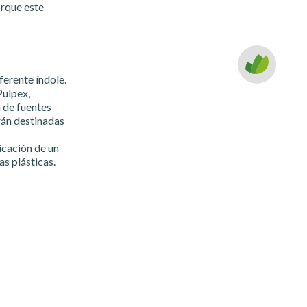
orque este
ferente índole.
Pulpex,
 de fuentes
rán destinadas
icación de un
s plásticas.