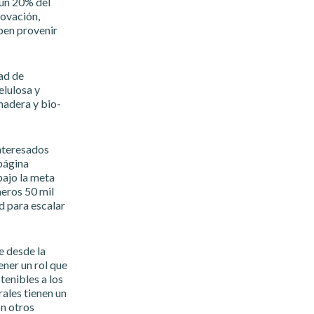
 un 20% del
novación,
ben provenir
dad de
elulosa y
madera y bio-
interesados
página
ajo la meta
eros 50 mil
d para escalar
e desde la
ner un rol que
enibles a los
ales tienen un
on otros