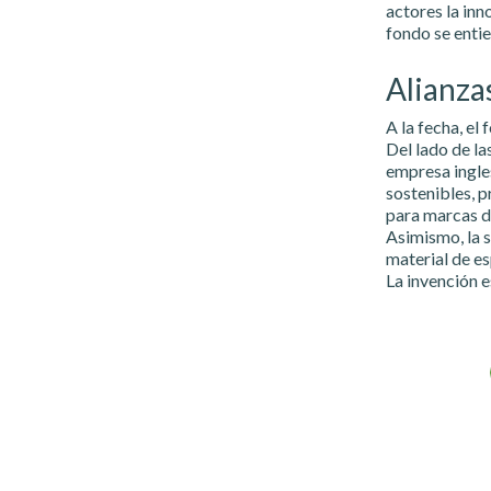
actores la inn
fondo se entie
Alianza
A la fecha, el
Del lado de la
empresa ingle
sostenibles, p
para marcas d
Asimismo, la 
material de e
La invención e