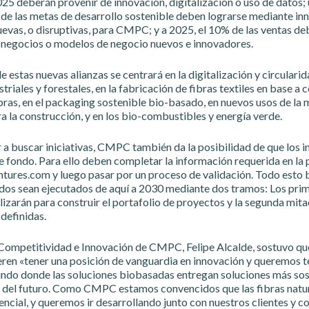
25 deberán provenir de innovación, digitalización o uso de datos;
de las metas de desarrollo sostenible deben lograrse mediante in
evas, o disruptivas, para CMPC; y a 2025, el 10% de las ventas de
 negocios o modelos de negocio nuevos e innovadores.
 estas nuevas alianzas se centrará en la digitalización y circulari
triales y forestales, en la fabricación de fibras textiles en base a c
ibras, en el packaging sostenible bio-basado, en nuevos usos de la 
a la construcción, y en los bio-combustibles y energía verde.
r a buscar iniciativas, CMPC también da la posibilidad de que los 
e fondo. Para ello deben completar la información requerida en la 
res.com y luego pasar por un proceso de validación. Todo esto b
ndos sean ejecutados de aquí a 2030 mediante dos tramos: Los prim
ilizarán para construir el portafolio de proyectos y la segunda mita
 definidas.
 Competitividad e Innovación de CMPC, Felipe Alcalde, sostuvo qu
ren «tener una posición de vanguardia en innovación y queremos te
undo donde las soluciones biobasadas entregan soluciones más sost
del futuro. Como CMPC estamos convencidos que las fibras natur
cial, y queremos ir desarrollando junto con nuestros clientes y c