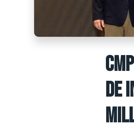
CMP
DE 
MIL