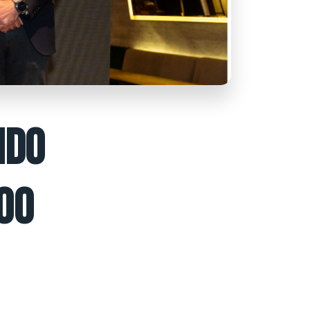
NDO
00