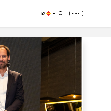
ES
MENÚ