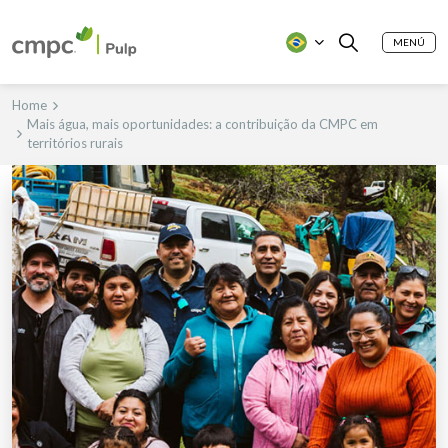
MENÚ
Home
Mais água, mais oportunidades: a contribuição da CMPC em
territórios rurais