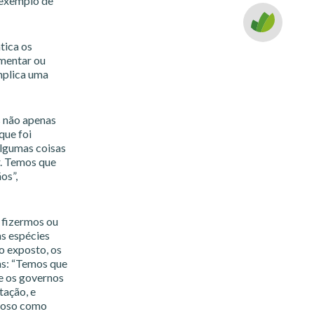
 exemplo de
tica os
umentar ou
mplica uma
s não apenas
que foi
Algumas coisas
r. Temos que
os”,
 fizermos ou
as espécies
o exposto, os
s: “Temos que
ue os governos
ação, e
eroso como