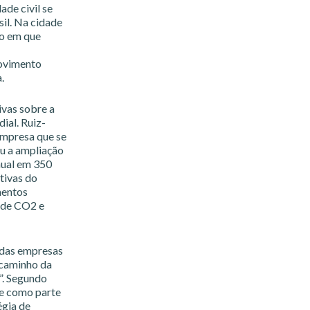
ade civil se
il. Na cidade
to em que
movimento
.
ivas sobre a
ial. Ruiz-
empresa que se
u a ampliação
nual em 350
tivas do
mentos
 de CO2 e
 das empresas
 caminho da
”. Segundo
de como parte
égia de