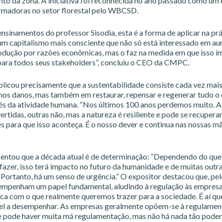
to da zona. A iniciativa foi reconhecida no ano passado como um
rmadoras no setor florestal pelo WBCSD.
nsinamentos do professor Sisodia, esta é a forma de aplicar na prá
 um capitalismo mais consciente que não só está interessado em a
odução por razões econômicas, mas o faz na medida em que isso i
para todos seus stakeholders”, concluiu o CEO da CMPC.
xplicou precisamente que a sustentabilidade consiste cada vez mai
os danos, mas também em restaurar, repensar e regenerar tudo o 
és da atividade humana. “Nos últimos 100 anos perdemos muito. 
rtidas, outras não, mas a natureza é resiliente e pode se recupera
 para que isso aconteça. É o nosso dever e continua nas nossas mã
centou que a década atual é de determinação: “Dependendo do que
fazer, isso terá impacto no futuro da humanidade e de muitas outr
 Portanto, há um senso de urgência.” O expositor destacou que, pel
mpenham um papel fundamental, aludindo à regulação às empresa
tica com o que realmente queremos trazer para a sociedade. É aí q
el a desempenhar. As empresas geralmente opõem-se à regulament
 pode haver muita má regulamentação, mas não há nada tão pod