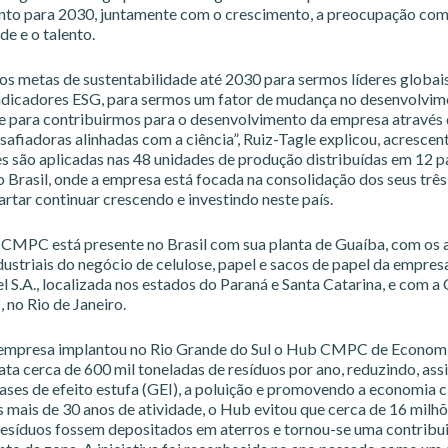
to para 2030, juntamente com o crescimento, a preocupação com o
e e o talento.
s metas de sustentabilidade até 2030 para sermos líderes globais
indicadores ESG, para sermos um fator de mudança no desenvolvim
 para contribuirmos para o desenvolvimento da empresa através
safiadoras alinhadas com a ciência”, Ruiz-Tagle explicou, acresce
es são aplicadas nas 48 unidades de produção distribuídas em 12 pa
o Brasil, onde a empresa está focada na consolidação dos seus três
rtar continuar crescendo e investindo neste país.
 CMPC está presente no Brasil com sua planta de Guaíba, com os 
ndustriais do negócio de celulose, papel e sacos de papel da empres
l S.A., localizada nos estados do Paraná e Santa Catarina, e com a 
s, no Rio de Janeiro.
 empresa implantou no Rio Grande do Sul o Hub CMPC de Economia
ata cerca de 600 mil toneladas de resíduos por ano, reduzindo, assi
ses de efeito estufa (GEI), a poluição e promovendo a economia ci
 mais de 30 anos de atividade, o Hub evitou que cerca de 16 milh
resíduos fossem depositados em aterros e tornou-se uma contribui