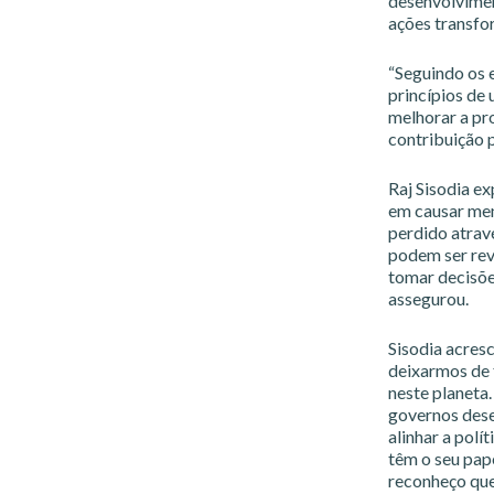
desenvolvimen
ações transfo
“Seguindo os e
princípios de
melhorar a pr
contribuição 
Raj Sisodia e
em causar men
perdido atrav
podem ser reve
tomar decisões
assegurou.
Sisodia acres
deixarmos de 
neste planeta.
governos dese
alinhar a polí
têm o seu pap
reconheço que