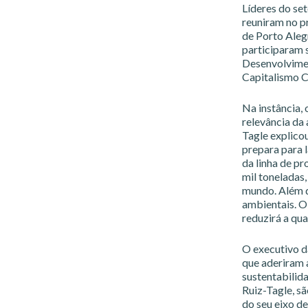
Líderes do set
reuniram no p
de Porto Alegr
participaram 
Desenvolvimen
Capitalismo Co
Na instância, 
relevância da
Tagle explico
prepara para 
da linha de p
mil toneladas
mundo. Além d
ambientais. O
reduzirá a qua
O executivo d
que aderiram 
sustentabilida
Ruiz-Tagle, s
do seu eixo de