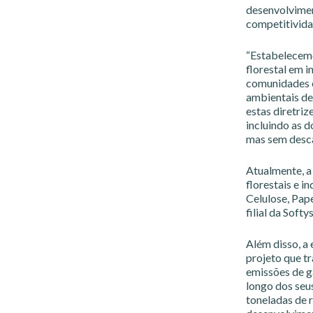
desenvolvimen
competitividad
“Estabelecemo
florestal em 
comunidades e
ambientais de
estas diretriz
incluindo as d
mas sem desca
Atualmente, a
florestais e i
Celulose, Pape
filial da Softy
Além disso, a
projeto que tr
emissões de ga
longo dos seus
toneladas de 