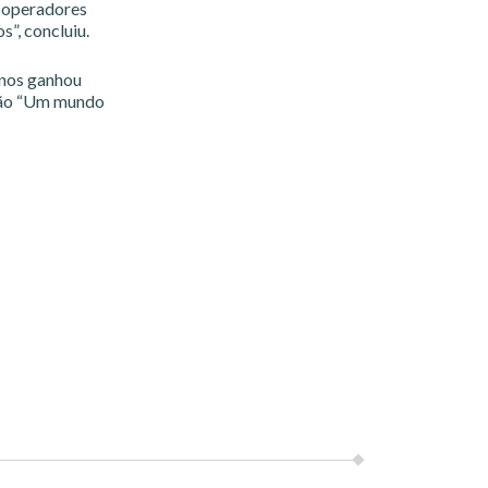
 operadores
”, concluiu.
anos ganhou
isão “Um mundo