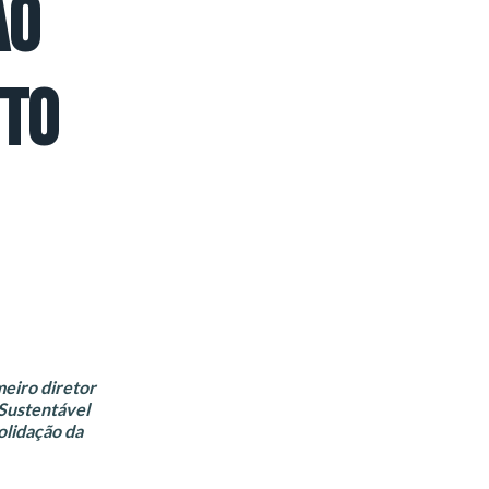
ÃO
NTO
meiro diretor
Sustentável
olidação da