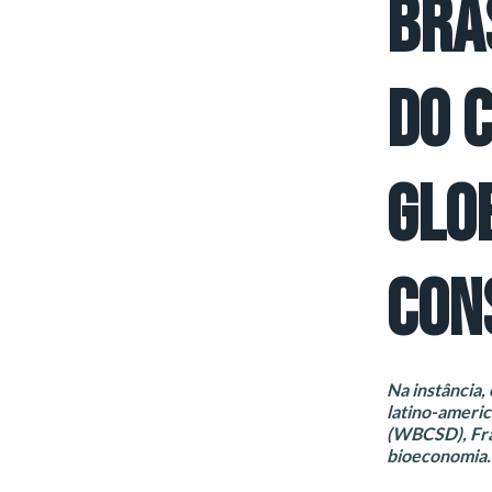
BRA
DO 
GLO
CON
Na instância, 
latino-ameri
(WBCSD), Fran
bioeconomia.