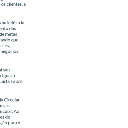
s clientes, a
 na indústria
ento das
 de metas
ntando que
íses,
 negócios,
ativos
a Iguaçu
Carta Fabril,
 Circular,
m, as
rcular. Ao
ões de
ção para o