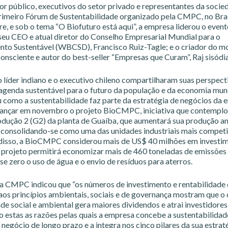
or público, executivos do setor privado e representantes da socied
rimeiro Fórum de Sustentabilidade organizado pela CMPC, no Bras
e, e sob o tema “O Biofuturo está aqui”, a empresa liderou o even
seu CEO e atual diretor do Conselho Empresarial Mundial para o
to Sustentável (WBCSD), Francisco Ruiz-Tagle; e o criador do 
nsciente e autor do best-seller “Empresas que Curam”, Raj sisódia
o líder indiano e o executivo chileno compartilharam suas perspect
 agenda sustentável para o futuro da população e da economia mund
u como a sustentabilidade faz parte da estratégia de negócios da 
lançar em novembro o projeto BioCMPC, iniciativa que contemplo
rodução 2 (G2) da planta de Guaíba, que aumentará sua produção a
, consolidando-se como uma das unidades industriais mais competi
isso, a BioCMPC considerou mais de US$ 40 milhões em investi
 projeto permitirá economizar mais de 460 toneladas de emissões
se zero o uso de água e o envio de resíduos para aterros.
a CMPC indicou que “os números de investimento e rentabilidade
aos princípios ambientais, sociais e de governança mostram que o
de social e ambiental gera maiores dividendos e atrai investidores
ão estas as razões pelas quais a empresa concebe a sustentabilida
 negócio de longo prazo e a integra nos cinco pilares da sua estrat