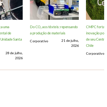
ca uma
Do CO₂ aos têxteis: repensando
CMPC fortale
ntal de
a produção de materiais
inovação por 
 Unidade Santa
de seu Centro
21 de julho,
Corporativo
Chile
2026
28 de julho,
Corporativo
2026