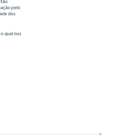
stão
pação pelo
dade dos
 o qual nos