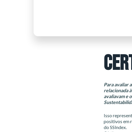
CER
Para avaliar a
relacionada à
avaliavam e o
Sustentabili
Isso represen
positivos em 
do SSIndex.