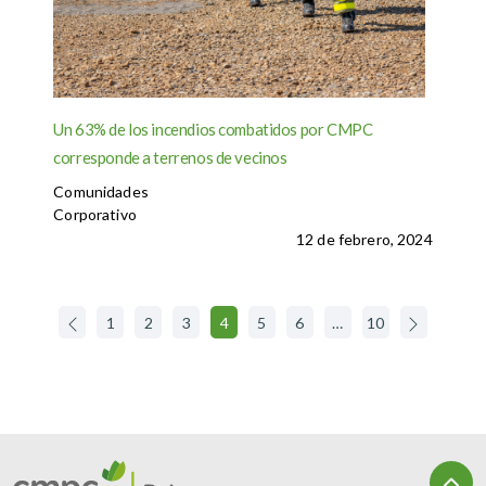
Un 63% de los incendios combatidos por CMPC
corresponde a terrenos de vecinos
Comunidades
Corporativo
12 de febrero, 2024
1
2
3
4
5
6
…
10