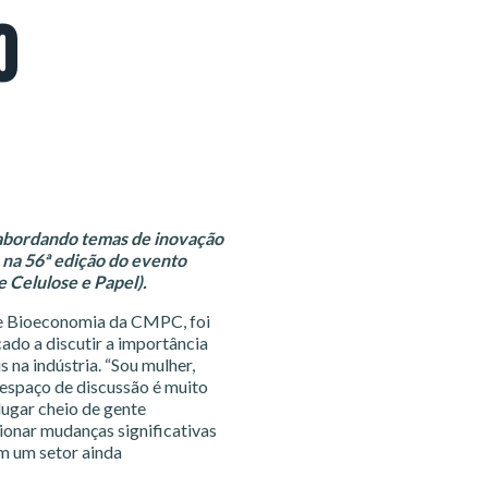
O
e abordando temas de inovação
 na 56ª edição do evento
 Celulose e Papel).
 e Bioeconomia da CMPC, foi
do a discutir a importância
 na indústria. “Sou mulher,
r espaço de discussão é muito
ugar cheio de gente
onar mudanças significativas
em um setor ainda