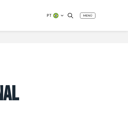
PT
MENÚ
NAL