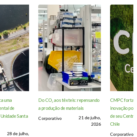
ca uma
Do CO₂ aos têxteis: repensando
CMPC fortale
ntal de
a produção de materiais
inovação por 
 Unidade Santa
de seu Centro
21 de julho,
Corporativo
Chile
2026
28 de julho,
Corporativo