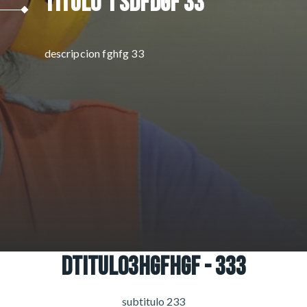
titulo 1 sdfdgf 33
descripcion fghfg 33
dtitulo3hgfhgf - 333
subtitulo 233