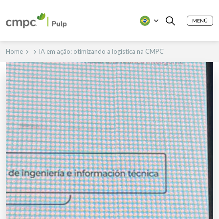
MENÚ
Home
IA em ação: otimizando a logística na CMPC