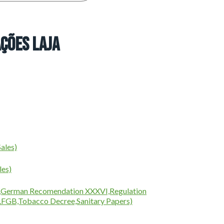
ações Laja
ales)
les)
,German Recomendation XXXVI,Regulation
FGB,Tobacco Decree,Sanitary Papers)