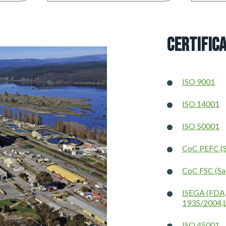
Certific
ISO 9001
ISO 14001
ISO 50001
CoC PEFC (S
CoC FSC (Sa
ISEGA (FDA
1935/2004,L
ISO 45001