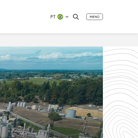
PT
MENÚ