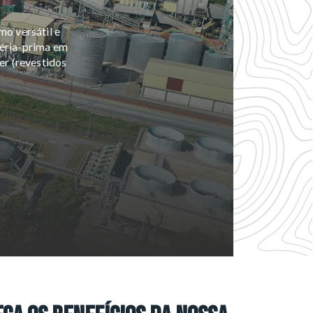
mo versátil e
téria-prima em
er (revestidos