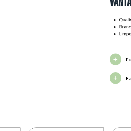
Vanta
Quali
Brancu
Limp
Fa
Fa