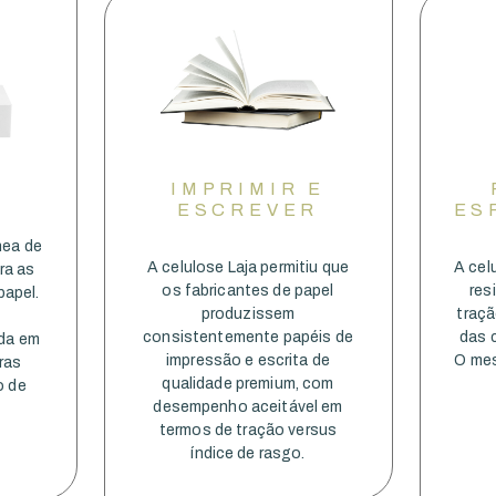
IMPRIMIR E
ESCREVER
ES
ea de
A celulose Laja permitiu que
A cel
ra as
os fabricantes de papel
res
apel.
produzissem
traçã
consistentemente papéis de
das c
ada em
impressão e escrita de
O mes
ras
qualidade premium, com
o de
desempenho aceitável em
termos de tração versus
índice de rasgo.