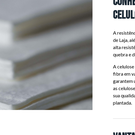
Conhe
celul
A resistên
de Laja, a
alta resis
quebra e d
A celulose
fibra em v
garantem 
as celulos
sua qualid
plantada.