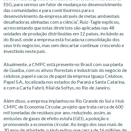
ESG, para sermos um fator de mudança no desenvolvimento
das comunidades e para contribuirmos para o
desenvolvimento da empresa através de metas ambientais
desafiadoras alinhadas com a ciência”, Ruiz-Tagle explicou,
acrescentando que estas diretrizes são aplicadas nas 48
unidades de produção distribuídas em 12 países, incluindo as
do Brasil, onde a empresa está focada na consolidação dos
seus três negócios, mas sem descartar continuar crescendo e
investindo neste país.
Atualmente, a CMPC está presente no Brasil com sua planta
de Guaíba, com os ativos florestais e industriais do negócio de
celulose, papel e sacos de papel da empresa Iguaçu Celulose,
Papel S.A., localizada nos estados do Paraná e Santa Catarina,
e com a Carta Fabril, filial da Softys, no Rio de Janeiro.
Além disso, a empresa implantou no Rio Grande do Sul o Hub
CMPC de Economia Circular, projeto que trata cerca de 600
mil toneladas de resíduos por ano, reduzindo, assim, as
emissões de gases de efeito estufa (GEI), a poluição e
promovendo a economia circular. Ao longo dos seus mais de
30 anos de atividade, o Hub evitou que cerca de 16 milhões de